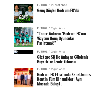
FUTBOL
20 saat önce
Genç Güçler Bodrum FK’da!
FUTBOL
2 gün önce
“Taner Ankara: ‘Bodrum FK’nın
Vizyonu Genç Oyuncuları
Parlatmak'”
FUTBOL
2 gün önce
Göztepe SK ile Anlaşan Gökdeniz
Bayraktar İzmir Yolcusu
FUTBOL
2 gün önce
Bodrum FK Etrafında Kenetlenme:
Kentin Tüm Dinamikleri Aynı
Masada Buluştu