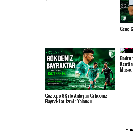
Genç G
Bodrum
Kentin
Masada
Göztepe SK ile Anlaşan Gökdeniz
Bayraktar İzmir Yolcusu
YOR