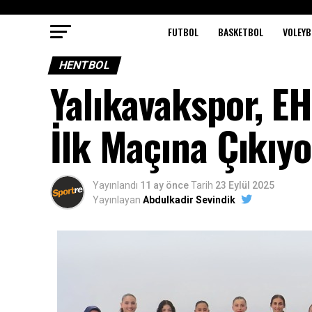
FUTBOL
BASKETBOL
VOLEYB
HENTBOL
Yalıkavakspor, EH
İlk Maçına Çıkıy
Yayınlandı
11 ay önce
Tarih
23 Eylül 2025
Yayınlayan
Abdulkadir Sevindik