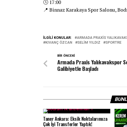
🕔 17:00
📍 Binnaz Karakaya Spor Salonu, Bo
İLGILI KONULAR:
ARMADA PRAXIS YALIKAVAK
KIVANÇ ÖZCAN
SELIM YILDIZ
SPORTRE
BIR ÖNCEKI
Armada Praxis Yalıkavakspor S
Galibiyetle Başladı
BUNL
Taner Ankara: Eksik Noktalarımıza
Çok İyi Transferler Yaptık!