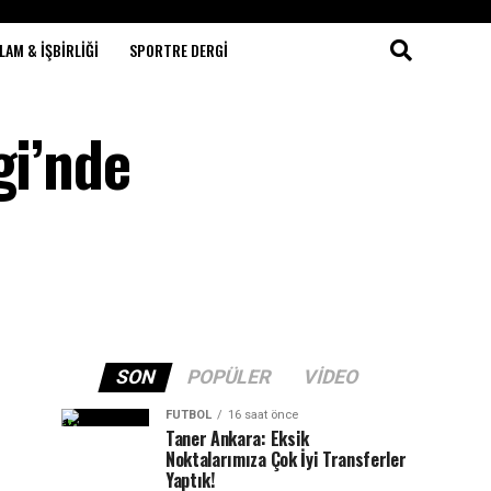
LAM & İŞBIRLIĞI
SPORTRE DERGI
gi’nde
SON
POPÜLER
VIDEO
FUTBOL
16 saat önce
Taner Ankara: Eksik
Noktalarımıza Çok İyi Transferler
Yaptık!