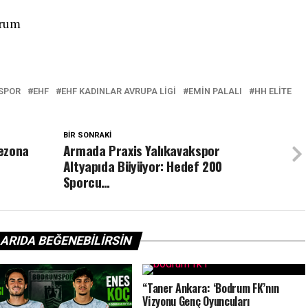
drum
SPOR
EHF
EHF KADINLAR AVRUPA LIGI
EMIN PALALI
HH ELITE
BIR SONRAKI
ezona
Armada Praxis Yalıkavakspor
Altyapıda Büyüyor: Hedef 200
Sporcu…
ARIDA BEĞENEBILIRSIN
“Taner Ankara: ‘Bodrum FK’nın
Vizyonu Genç Oyuncuları