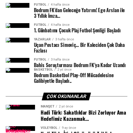
eğitmenlerine ve Bodrum Belediye Başkanı Tamer
FUTBOL
4 hafta önce
Bodrum FK’dan Geleceğe Yatırım! Ege Arslan ile
Mandalinci’ye teşekkür etti.
Dünyanın En İyi Takımlarıyla Aynı
3 Yıllık İmza…
Parkurda
Bodrum Belediyesi, çocukların sporla iç içe büyümesini
FUTBOL
4 hafta önce
1.⁠ ⁠Günbatımı Çocuk Plaj Futbol Şenliği Başladı
destekleyen sosyal belediyecilik anlayışıyla her çocuğun
Yedi sporcu ve dört teknik ekipten oluşan Muğla
nitelikli ve güvenli eğitim olanaklarına erişebilmesi için
YAZARLAR
3 hafta önce
Uçan Postacı Simoviç… Bir Kaleciden Çok Daha
Büyükşehir Belediyesi Kıta Bisiklet Takımı, Avrupa’nın
çalışmalarını kararlılıkla sürdürüyor.
Fazlası
en prestijli organizasyonlarından biri olarak gösterilen
49. Portekiz Turu’nda mücadele edecek. Lizbon’dan
FUTBOL
3 hafta önce
Bahis Soruşturması Bodrum FK’ya Kadar Uzandı
başlayacak ve üç gün sürecek yarışta sporcular, her gün
BASKETBOL
2 yıl önce
188 kilometrelik zorlu etaplarda finişe ulaşmak için ter
Bodrum Basketbol Play-Off Mücadelesine
Galibiyetle Başladı..
dökecek.
Muğla ve Türkiye’nin Tanıtımına Katkı
ÇOK OKUNANLAR
Sağlayacak
MANŞET
2 yıl önce
Hadi Türk: Sakatlıklar Bizi Zorluyor Ama
Hedefimiz Kazanmak…
Uluslararası birçok önemli takımın yer alacağı
organizasyonda Muğla Büyükşehir Belediyesi Kıta
VOLEYBOL
9 ay önce
Bisiklet Takımı yalnızca sportif başarı için değil,