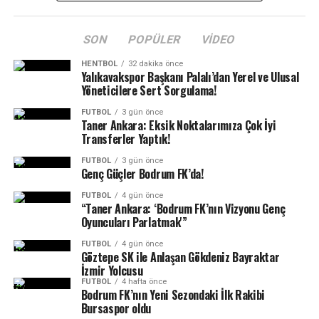
Portekiz Turu için yola çıktı.
Eroğlu, ücretsiz yüzme kurslarının bu yıl ikinci kez
düzenlendiğini belirterek, Belediye Başkanı Tamer
SON
POPÜLER
VIDEO
Mandalinci’nin öncülüğünde sürdürülen kursların
SPORTRE
-Muğla Büyükşehir Belediyesi Kıta Bisiklet
vatandaşlardan yoğun ilgi gördüğünü ifade etti. Havuzun
Takımı Portekiz’de gerçekleştirilecek olan 49. Portekiz
HENTBOL
32 dakika önce
Yalıkavakspor Başkanı Palalı’dan Yerel ve Ulusal
belediye personeli tarafından düzenli olarak
turunda pedal çevirecek. Dünyanın önde gelen bisiklet
Yöneticilere Sert Sorgulama!
temizlendiğini, hijyen koşullarının titizlikle sağlandığını
takımlarıyla mücadele edecek Muğlalı sporcular, hem
aktaran Eroğlu, havuz suyunun her ay akredite bir firma
kürsü hedefiyle pedal çevirecek hem de Muğla ile
FUTBOL
3 gün önce
Taner Ankara: Eksik Noktalarımıza Çok İyi
tarafından analiz edildiğini ve sonuçların bekleme
Türkiye’yi uluslararası arenada temsil edecek.
Transferler Yaptık!
salonundaki panoda vatandaşların bilgisine
FUTBOL
3 gün önce
sunulduğunu kaydetti.
Genç Güçler Bodrum FK’da!
Çocuklardan Kurslara Tam Not
FUTBOL
4 gün önce
“Taner Ankara: ‘Bodrum FK’nın Vizyonu Genç
Oyuncuları Parlatmak'”
Kursa katılan çocuklar, eğitimlerden büyük memnuniyet
duyduklarını, eğitmenleri ve arkadaşlarıyla keyifli vakit
FUTBOL
4 gün önce
Göztepe SK ile Anlaşan Gökdeniz Bayraktar
geçirdiklerini belirtti. Çocuklar, kurs sayesinde yüzmeyi
İzmir Yolcusu
daha iyi öğrendiklerini, öğrendiklerini kardeşleriyle de
FUTBOL
4 hafta önce
Bodrum FK’nın Yeni Sezondaki İlk Rakibi
paylaştıklarını ve kendilerine bu imkanın
Bursaspor oldu
sunulmasından dolayı mutlu olduklarını ifade ederek