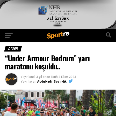
DIĞER
“Under Armour Bodrum” yarı
maratonu koşuldu..
Yayınlandı
3 yıl önce
Tarih
3 Ekim 2023
Yayınlayan
Abdulkadir Sevindik