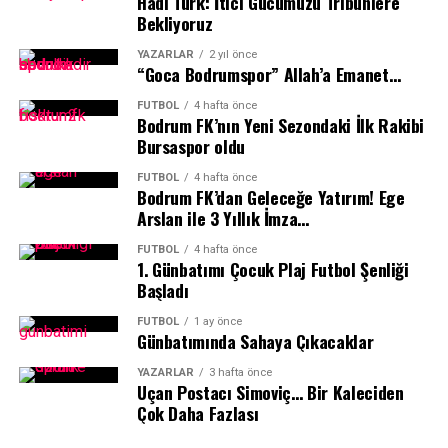
Hadi Türk: İtici Gücümüzü Tribünlere
Bekliyoruz
Muğla’nın ve Türkiye’nin tanıtımı için de önemli bir
görev üstlenecek. Avrupa’nın dikkatle takip ettiği yarışta
YAZARLAR
2 yıl önce
Türk bayrağını taşıyacak sporcular, uluslararası alanda
“Goca Bodrumspor” Allah’a Emanet…
önemli bir temsil sorumluluğu da üstlenecek.
FUTBOL
4 hafta önce
Bodrum FK’nın Yeni Sezondaki İlk Rakibi
İlker Cömert: Avrupa’nın En Önemli
Bursaspor oldu
Bisiklet Takımları Katılıyor”
FUTBOL
4 hafta önce
Bodrum FK’dan Geleceğe Yatırım! Ege
Arslan ile 3 Yıllık İmza…
Muğla Büyükşehir Belediyesi Kıta Bisiklet Takımı
Koordinatörü İlker Cömert, Avrupa’nın en prestijli
FUTBOL
4 hafta önce
yarışlarından birinde mücadele edecek olmanın büyük
1.⁠ ⁠Günbatımı Çocuk Plaj Futbol Şenliği
Başladı
gururunu yaşadıklarını belirtti. Cömert “ Avrupa’nın en
önemli bisiklet takımlarının yer aldığı böyle büyük bir
FUTBOL
1 ay önce
organizasyonda mücadele edecek olmak tarif edilemez
Günbatımında Sahaya Çıkacaklar
bir mutluluk. Bu yarışlarda yer almak Türk sporcularının
YAZARLAR
3 hafta önce
en büyük hayallerindendi. Avrupa’nın önemli
Uçan Postacı Simoviç… Bir Kaleciden
sporcularıyla yarışacak, ilimizi ve ülkemizi temsil edecek
Çok Daha Fazlası
olmak bizim için paha biçilemez bir gurur. Bizlere bu