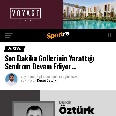
FUTBOL
Son Dakika Gollerinin Yarattığı
Sendrom Devam Ediyor…
Yayınlandı
2 yıl önce
Tarih
15 Eylül 2024
Yayınlayan
Duran Öztürk