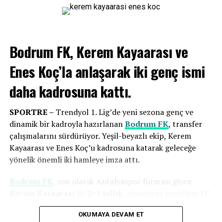
BIR SONRAKI
Ankara’nın Gücü Çağdaş Bodrum’a Yetmedi…
BIR ÖNCEKI
İyi Futbol Kötü Sonuç…
Bodrum FK, Kerem Kayaarası ve
Enes Koç’la anlaşarak
iki genç ismi
daha kadrosuna kattı.
SPORTRE –
Trendyol 1. Lig’de yeni sezona genç ve
dinamik bir kadroyla hazırlanan
Bodrum FK
, transfer
Eksik noktalarımıza çok iyi transferler
çalışmalarını sürdürüyor. Yeşil-beyazlı ekip, Kerem
yaptık
Kayaarası ve Enes Koç’u kadrosuna katarak geleceğe
yönelik önemli iki hamleye imza attı.
Genç oyuncu vurgusu yapan
Bodrum FK
Başkanı
Taner
Bodrum FK
, son olarak Antalyaspor forması giyen
Ankara
, “Çok iyi bir kamp dönemi geçirdik, verimli bir
Kerem Kayaarası
ile
2+1 yıllık
, Avusturya temsilcisi FC
dönemdi. Ayrı iki kamp dönemi oldu, 3 günlük bir
Dornbirn’de forma giyen
Enes Koç
ile ise
3 yıllık
dinlenme süremiz vardı. Yeni katılacak arkadaşların
OKUMAYA DEVAM ET
sözleşme
imzaladı.
adaptasyonu açısından önemliydi. Bütün aldığımız