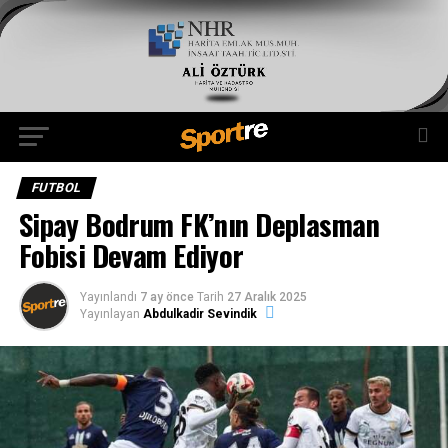
FUTBOL
Sipay Bodrum FK’nın Deplasman
Fobisi Devam Ediyor
Yayınlandı
7 ay önce
Tarih
27 Aralık 2025
Yayınlayan
Abdulkadir Sevindik