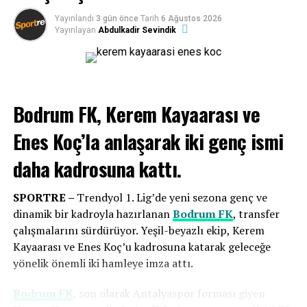
sürdürüyor. Bodrum FK, taraftarının desteğiyle sezona
Yayınlandı
3 gün önce
Tarih
6 Ağustos 2026
galibiyetle başlayarak lige iyi bir giriş yapmayı amaçlıyor.
Yayınlayan
Abdulkadir Sevindik
Bodrum FK, Kerem Kayaarası ve
Enes Koç’la anlaşarak
iki genç ismi
daha kadrosuna kattı.
SPORTRE –
Trendyol 1. Lig’de yeni sezona genç ve
dinamik bir kadroyla hazırlanan
Bodrum FK
, transfer
Eksik noktalarımıza çok iyi transferler
çalışmalarını sürdürüyor. Yeşil-beyazlı ekip, Kerem
yaptık
Kayaarası ve Enes Koç’u kadrosuna katarak geleceğe
yönelik önemli iki hamleye imza attı.
Genç oyuncu vurgusu yapan
Bodrum FK
Başkanı
Taner
Ankara
, “Çok iyi bir kamp dönemi geçirdik, verimli bir
Bodrum FK
, son olarak Antalyaspor forması giyen
dönemdi. Ayrı iki kamp dönemi oldu, 3 günlük bir