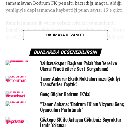
tamamlayan Bodrum FK penaltı kaçırdığı maçta, aldığı
yenilgiyle deplasmanda kaybettiği puan sayısı 15’e çıktı.
Karşılaşmanın ilk yarısı golsüz eşitlikle tamamlandı.
İkinci yarıda ev sahibi Sarıyerspor, bulduğu golle 1-0 öne
OKUMAYA DEVAM ET
geçti. Kalan dakikalarda yeşil-beyazlı ekip yakaladığı gol
fırsatlarını değerlendiremedi. Mücadele Sarıyerspor’un
1-0’lık üstünlüğüyle sona erdi. Bu sonuçla Sipay Bodrum
BUNLARIDA BEĞENEBILIRSIN
FK, ligin ilk yarısını 32 puanla tamamladı.
Yalıkavakspor Başkanı Palalı’dan Yerel ve
Ulusal Yöneticilere Sert Sorgulama!
Taner Ankara: Eksik Noktalarımıza Çok İyi
Transferler Yaptık!
Dar kadronun yanı sıra sakat ve cezalı oyuncular
Genç Güçler Bodrum FK’da!
takımı zorluyor
“Taner Ankara: ‘Bodrum FK’nın Vizyonu Genç
Maçın ardından değerlendirmelerde bulunan Sipay
Oyuncuları Parlatmak'”
Bodrum FK Teknik Sorumlusu Sefer Yılmaz,”Çok zorlu
Göztepe SK ile Anlaşan Gökdeniz Bayraktar
bir maç olacağını biliyorduk, öyle de oldu. İki tarafa da
İzmir Yolcusu
gitti geldi. İlk yarıda penaltıyı kaçırdık. İkinci yarıda da