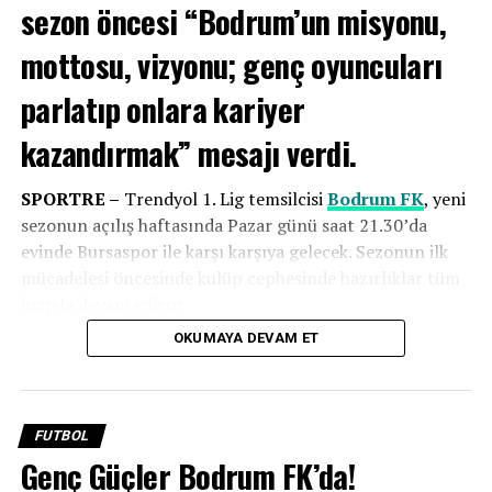
sezon öncesi “Bodrum’un misyonu,
BIR SONRAKI
Ortakent Yahşi SK, Bir Üst Lige Çıkmayı Garantiledi…
mottosu, vizyonu; genç oyuncuları
BIR ÖNCEKI
parlatıp onlara kariyer
Burhan Eşer: Devre arasında transfer arayışlarımız
olacak!
kazandırmak” mesajı verdi.
SPORTRE –
Trendyol 1. Lig temsilcisi
Bodrum FK
, yeni
sezonun açılış haftasında Pazar günü saat 21.30’da
evinde Bursaspor ile karşı karşıya gelecek. Sezonun ilk
mücadelesi öncesinde kulüp cephesinde hazırlıklar tüm
hızıyla devam ediyor.
OKUMAYA DEVAM ET
Yeni sezon öncesi değerlendirmelerde bulunan
Bodrum
FK
Başkanı
Taner Ankara
, lige güçlü bir başlangıç
yapmayı hedeflediklerini belirtti. Sahadaki çalışmalara da
ara vermeden devam eden yeşil-beyazlı ekip, Teknik
FUTBOL
Direktör
Burhan Eşer
yönetimindeki antrenmanlarla
Genç Güçler Bodrum FK’da!
Bursaspor karşılaşmasının hazırlıklarını aralıksız