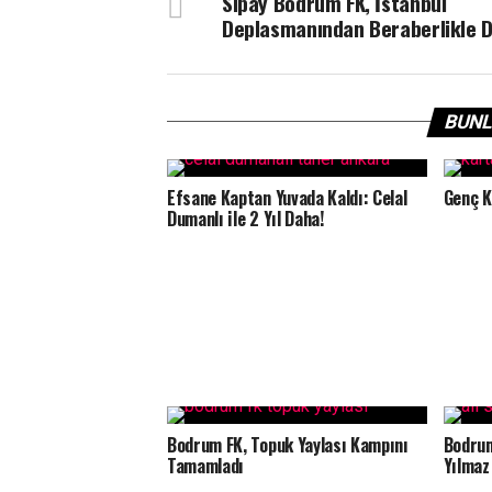
Sipay Bodrum FK, İstanbul
Deplasmanından Beraberlikle 
BUNL
Efsane Kaptan Yuvada Kaldı: Celal
Genç K
Dumanlı ile 2 Yıl Daha!
Bodrum FK, Topuk Yaylası Kampını
Bodrum
Tamamladı
Yılmaz