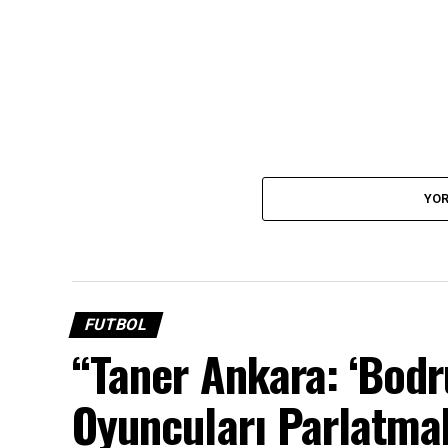
YOR
FUTBOL
“Taner Ankara: ‘Bod
Oyuncuları Parlatma