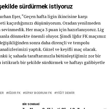
şekilde sürdürmek istiyoruz
han Eşer, “Geçen hafta ligin ikincisine karşı
yeti kaçırdığımızı düşünüyorum. Oradan yenilmeden
sevinmedik. Her maça 3 puan için hazırlanıyoruz. Lig
uanla dönmekte önemli oluyor. Şimdi Iğdır FK maçımız
değişikliğinden sonra daha dirençli ve tempolu
analizlerimizi yaptık. Güzel ve keyifli maç olacak.
nkü iç sahada taraftarımızla bütünleştiğimiz zor bir
stikrarlı bir şekilde sürdürmek ve haftayı galibiyetle
ER
IĞDIR FK
SIPAY BODRUM FK
YIĞIT DEMIR
BIR SONRAKI