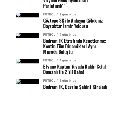
Vizyonu Genç Oyuncuları
Parlatmak'”
FUTBOL
1 gün önce
Göztepe SK ile Anlaşan Gökdeniz
Bayraktar İzmir Yolcusu
FUTBOL
2 gün önce
Bodrum FK Etrafında Kenetlenme:
Kentin Tüm Dinamikleri Aynı
Masada Buluştu
FUTBOL
4 gün önce
Efsane Kaptan Yuvada Kaldı: Celal
Dumanlı ile 2 Yıl Daha!
FUTBOL
5 gün önce
Bodrum FK, Devrim Şahin’i Kiraladı