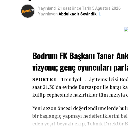
Yayınlandı
21 saat önce
Tarih
5 Ağustos 2026
Yayınlayan
Abdulkadir Sevindik
Bodrum FK Başkanı Taner Ank
vizyonu; genç oyuncuları parl
SPORTRE
– Trendyol 1. Lig temsilcisi Bo
saat 21.30’da evinde Bursaspor ile karşı 
kulüp cephesinde hazırlıklar tüm hızıyla 
Yeni sezon öncesi değerlendirmelerde bul
bir başlangıç yapmayı hedeflediklerini be
eden yeşil-beyazlı ekip, Teknik Direktör