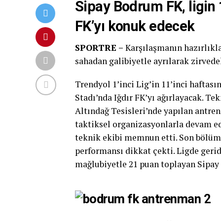
Sipay Bodrum FK, ligin 
FK’yı konuk edecek
SPORTRE –
Karşılaşmanın hazırlıkla
sahadan galibiyetle ayrılarak zirvede
Trendyol 1’inci Lig’in 11’inci haftas
Stadı’nda Iğdır FK’yı ağırlayacak. Te
Altındağ Tesisleri’nde yapılan antren
taktiksel organizasyonlarla devam e
teknik ekibi memnun etti. Son bölümd
performansı dikkat çekti. Ligde geride
mağlubiyetle 21 puan toplayan Sipay 