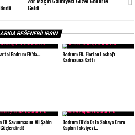
Zor Maçın Galibiyeti Güzel Gollerle
Döndü
Geldi
ARIDA BEĞENEBILIRSIN
artal Bodrum FK’da…
Bodrum FK, Florian Loshaj’ı
Kadrosuna Kattı
 FK Savunmasını Ali Şahin
Bodrum FK’da Orta Sahaya Emre
 Güçlendirdi!
Kaplan Takviyesi…