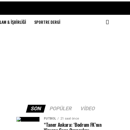
LAM & İŞBIRLIĞI
SPORTRE DERGI
SON
POPÜLER
VIDEO
FUTBOL
21 saat önce
“Taner Ankara: ‘Bodrum FK’nın