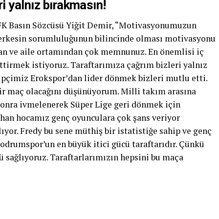
i yalnız bırakmasın!
 FK Basın Sözcüsü Yiğit Demir, “Motivasyonumuzun
 Herkesin sorumluluğunun bilincinde olması motivasyonu
an ve aile ortamından çok memnunuz. En önemlisi iç
irmek istiyoruz. Taraftarımıza çağrım bizleri yalnız
ipçimiz Erokspor’dan lider dönmek bizleri mutlu etti.
 bir maç olacağını düşünüyorum. Milli takım arasına
sonra ivmelenerek Süper Lige geri dönmek için
han hocamız genç oyunculara çok şans veriyor
ıyor. Fredy bu sene müthiş bir istatistiğe sahip ve genç
odrumspor’un en büyük itici gücü taraftarıdır. Çünkü
ğü sağlıyoruz. Taraftarlarımızın hepsini bu maça