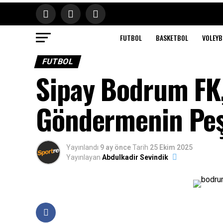
FUTBOL
BASKETBOL
VOLEYB
FUTBOL
Sipay Bodrum FK, 
Göndermenin Pe
Yayınlandı
9 ay önce
Tarih
25 Ekim 2025
Yayınlayan
Abdulkadir Sevindik