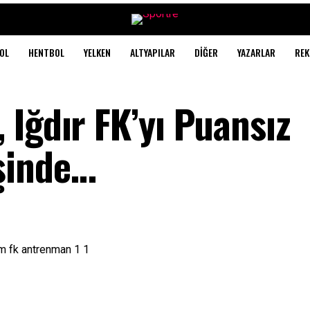
OL
HENTBOL
YELKEN
ALTYAPILAR
DIĞER
YAZARLAR
REK
Iğdır FK’yı Puansız
şinde…