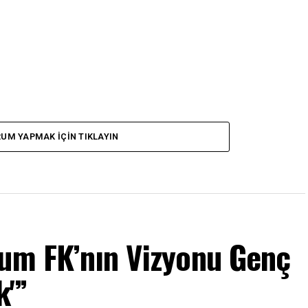
UM YAPMAK IÇIN TIKLAYIN
rum FK’nın Vizyonu Genç
k'”