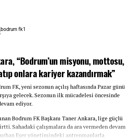
ara, “Bodrum’un misyonu, mottosu,
atıp onlara kariyer kazandırmak”
drum FK, yeni sezonun açılış haftasında Pazar günü
karşıya gelecek. Sezonun ilk mücadelesi öncesinde
devam ediyor.
unan Bodrum FK Başkanı Taner Ankara, lige güçlü
lirtti. Sahadaki çalışmalara da ara vermeden devam
 Burhan Eşer yönetimindeki antrenmanlarla