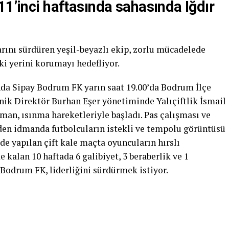
11’inci haftasında sahasında Iğdır
rını sürdüren yeşil-beyazlı ekip, zorlu mücadelede
ki yerini korumayı hedefliyor.
ında Sipay Bodrum FK yarın saat 19.00’da Bodrum İlçe
knik Direktör Burhan Eşer yönetiminde Yalıçiftlik İsmail
man, ısınma hareketleriyle başladı. Pas çalışması ve
den idmanda futbolcuların istekli ve tempolu görüntüsü
e yapılan çift kale maçta oyuncuların hırslı
 kalan 10 haftada 6 galibiyet, 3 beraberlik ve 1
Bodrum FK, liderliğini sürdürmek istiyor.