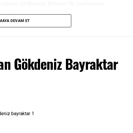
ralıksız sürdürüyor. Bodrum FK, taraftarının
ge iyi bir giriş yapmayı amaçlıyor.
MAYA DEVAM ET
nsfer Yaptık
şan Gökdeniz Bayraktar