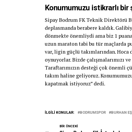
Konumumuzu istikrarlı bir 
Sipay Bodrum FK Teknik Direktörü Bur
deplasmanda berabere kaldık. Galibi
dönmekte önemliydi ama biz 1 puana 
uzun maraton tabi bu tür maçlarda p
var, ligin güçlü takımlarından. Hoca 
oynuyorlar. Bizde çalışmalarımızı ve 
Taraftarımızın desteği çok önemli çü
takım haline geliyoruz. Konumumuzu i
kapatmak istiyoruz” dedi.
İLGILI KONULAR:
BODRUMSPOR
BURHAN EŞ
BIR ÖNCEKI