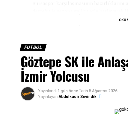
Bursaspor karşılaşmasının hazırlıklarını a
desteğiyle sezona galibiyetle başlayarak li
OKU
Eksik Noktalarımızda Çok İyi Tra
FUTBOL
Göztepe SK ile Anla
İzmir Yolcusu
Yayınlandı
1 gün önce
Tarih
5 Ağustos 2026
Yayınlayan
Abdulkadir Sevindik