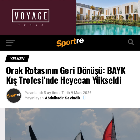
YELKEN
Orak Rotasının Geri Dönüşü: BAYK
Kış Trofesi’nde Heyecan Yükseldi
Yayınlandı
5 ay önce
Tarih
9 Mart 2026
Yayınlayan
Abdulkadir Sevindik