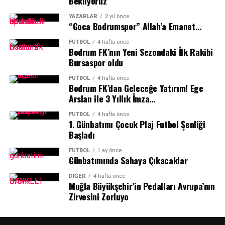
Bekliyoruz
www.bodrumsporyelken.org adresinin ziyaret
YAZARLAR
2 yıl önce
edilebileceğini ifade etti.
“Goca Bodrumspor” Allah’a Emanet…
Bodrum’un eşsiz koylarında rüzgârla buluşacak genç
FUTBOL
4 hafta önce
Bodrum FK’nın Yeni Sezondaki İlk Rakibi
sporcular, yaz boyunca hem denizin keyfini çıkaracak
Bursaspor oldu
hem de yelken sporunun temel eğitimlerini alma fırsatı
yakalayacak.
İçmeler Mevkii’nde bulunan Bodrumspor Yelken Şubesi
FUTBOL
4 hafta önce
Bodrum FK’dan Geleceğe Yatırım! Ege
tesislerinde gerçekleştirilen 20. yıl kutlama programı,
Arslan ile 3 Yıllık İmza…
yelken camiasını aynı çatı altında buluşturan anlamlı bir
etkinlikle sona erdi.
FUTBOL
4 hafta önce
Kapanış töreni Marmaris’te…
1.⁠ ⁠Günbatımı Çocuk Plaj Futbol Şenliği
Başladı
19 Mayıs ruhunu denizde yaşatacak olan filonun
FUTBOL
1 ay önce
Marmaris’e ulaşmasının ardından, bu tarihi iş birliğinin
Günbatımında Sahaya Çıkacaklar
ilk yarışının görkemli kapanış ve ödül töreni MIYC ev
DIĞER
4 hafta önce
sahipliğinde gerçekleştirilecek.
Muğla Büyükşehir’in Pedalları Avrupa’nın
Zirvesini Zorluyo
Dört kulüp, tek rota, büyük destek