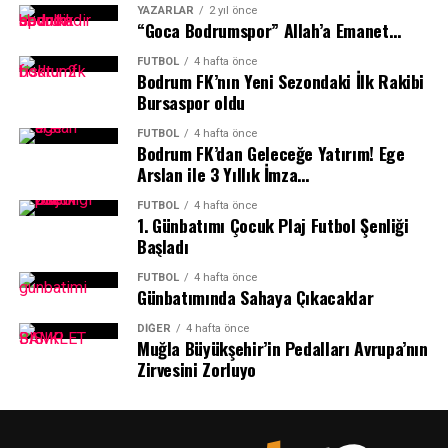
YAZARLAR
2 yıl önce
Sportre yorumcuları ve yazarları tarafından oluşan bir
“Goca Bodrumspor” Allah’a Emanet…
jürinin belirlediği ve 19 kategoride 58 başarılı spor
FUTBOL
4 hafta önce
insanının ödül aldığı “Grey Beton Sporun Enleri Bodrum
Bodrum FK’nın Yeni Sezondaki İlk Rakibi
2025” ödülleri şu isimlerden oluştu:
Bursaspor oldu
FUTBOL
4 hafta önce
Bodrum FK’dan Geleceğe Yatırım! Ege
Arslan ile 3 Yıllık İmza…
FUTBOL
4 hafta önce
1.⁠ ⁠Günbatımı Çocuk Plaj Futbol Şenliği
Başladı
FUTBOL
4 hafta önce
Günbatımında Sahaya Çıkacaklar
DIĞER
4 hafta önce
Muğla Büyükşehir’in Pedalları Avrupa’nın
Zirvesini Zorluyo
En Başarılı Takımlar :
Yalıkavak Yelken SK U 14
Takımı, Bodrum FK, Çağdaş Bodrum SK, Yalıkavak SK