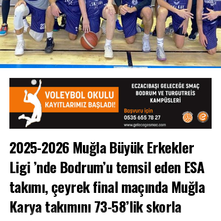
siyaset ve iş dünyası temsilcileri ve spor dünyasının
önde gelen isimleri katıldı.
2025-2026 Muğla Büyük Erkekler
Ligi
’nde Bodrum’u temsil eden ESA
Ezgi Başıtek’in koordinatörlüğünü ve sunuculuğunu
yaptığı gece, Sportre Dergisi Genel Yayın Yönetmeni
takımı, çeyrek final maçında Muğla
Abdulkadir Sevindik’in konuşmasıyla başladı.
Karya takımını 73-58’lik skorla