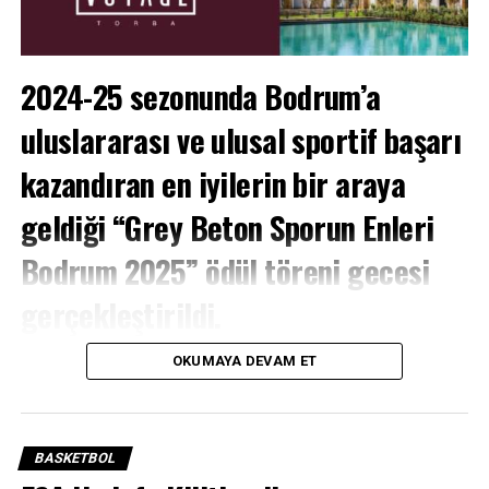
2024-25 sezonunda Bodrum’a
uluslararası ve ulusal sportif başarı
kazandıran en iyilerin bir araya
geldiği “Grey Beton Sporun Enleri
Bodrum 2025” ödül töreni gecesi
gerçekleştirildi.
SPORTRE –
Bu yıl ikincisi düzenlenen ödül töreninde
OKUMAYA DEVAM ET
bir araya gelen 400 kişilik davetli topluluğu, bir sezon
boyunca elde edilen üstün başarıların taçlanmasına
şahitlik etti.
BASKETBOL