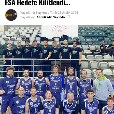
ESA Hedefe Kilitlendi…
Yayınlandı
8 ay önce
Tarih
23 Aralık 2025
Yayınlayan
Abdulkadir Sevindik
Sportre Dergisi
’nin düzenlediği ödül töreni gecesine;
Bodrum Kaymakamı Ali Sırmalı, Bodrum Belediye
Başkanı Tamer Mandalinci, Gençlik Spor Bodrum İlçe
Müdürü Oktay Dumruk, Milli Eğitim Bodrum İlçe Müdürü
Aslan Korkmaz, Muğla Büyükşehir Belediyesi Gençlik ve
Spor Daire Başkanı Mustafa Özpoyraz, AK Parti Bodrum
İlçe Başkanı Seha Ergene, MHP İlçe Başkanı Engin
Galipoğlu, Bodrum Belediyesi meclis üyeleri, sponsorlar,