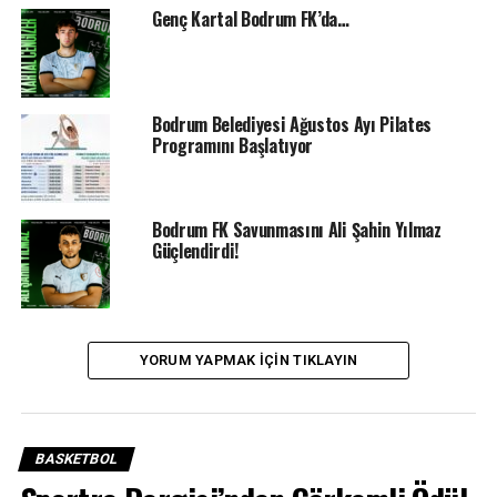
Genç Kartal Bodrum FK’da…
Bodrum Belediyesi Ağustos Ayı Pilates
Programını Başlatıyor
Bodrum FK Savunmasını Ali Şahin Yılmaz
Güçlendirdi!
YORUM YAPMAK IÇIN TIKLAYIN
İLGILI KONULAR:
BASKETBOL SÜPER LIGI
BODRUM BASKETBOL
BODRUM SPOR HABERLERI
BODRUM SPOR TV
ÇAĞDAŞ BODRUMSPOR
DAĞLARCA ÇAĞLAR
BASKETBOL
BIR SONRAKI