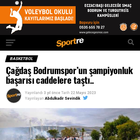
BASKETBOL
Çağdaş Bodrumspor’un şampiyonluk
başarısı caddelere taştı..
Yayınlandı
3 yıl önce
Tarih
22 Mayıs 2023
Yayınlayan
Abdulkadir Sevindik