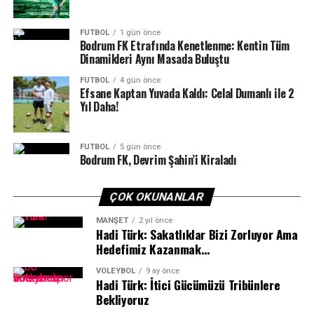
periyotta yaşadığı sakatlık nedeniyle son üç çeyrekte
forma giyemedi.
FUTBOL
1 gün önce
Bodrum FK Etrafında Kenetlenme: Kentin Tüm
Bodrum ekibi ESA, dördüncü maçında 1 Kasım Cuma
Dinamikleri Aynı Masada Buluştu
günü saat 17.00’de Bitez GSB Spor Salonu’nda Marmaris
Belediyespor’u konuk edecek.
FUTBOL
4 gün önce
Efsane Kaptan Yuvada Kaldı: Celal Dumanlı ile 2
Yıl Daha!
Haber/Foto: Şener Bilgin
FUTBOL
5 gün önce
Bodrum FK, Devrim Şahin’i Kiraladı
ÇOK OKUNANLAR
Yayın hayatına 19 Mayıs 2023 yılında başlayan Sportre
MANŞET
2 yıl önce
Dergisi’nin organizasyonu olan gecemizin ilkini Mart
Hadi Türk: Sakatlıklar Bizi Zorluyor Ama
Hedefimiz Kazanmak…
2025’de yapmıştık. Önümüzdeki yıl üçüncü
organizasyonumuzda buluşmak üzere gecemize hoş
VOLEYBOL
9 ay önce
geldiniz.”
Hadi Türk: İtici Gücümüzü Tribünlere
Bekliyoruz
Gençlik Spor İlçe Müdürlüğü, Bodrum Belediyesi,