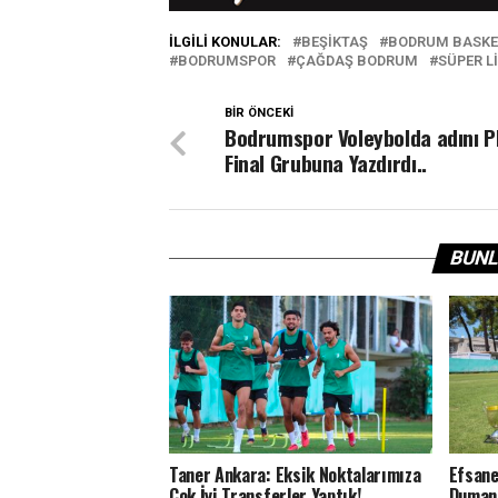
İLGILI KONULAR:
BEŞIKTAŞ
BODRUM BASKE
BODRUMSPOR
ÇAĞDAŞ BODRUM
SÜPER L
BIR ÖNCEKI
Bodrumspor Voleybolda adını P
Final Grubuna Yazdırdı..
BUNL
Taner Ankara: Eksik Noktalarımıza
Efsane
Çok İyi Transferler Yaptık!
Dumanlı