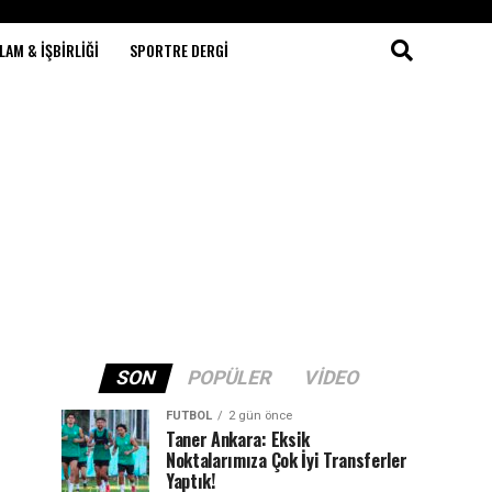
LAM & İŞBIRLIĞI
SPORTRE DERGI
SON
POPÜLER
VIDEO
FUTBOL
2 gün önce
Taner Ankara: Eksik
Noktalarımıza Çok İyi Transferler
Yaptık!