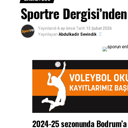
Sportre Dergisi’nde
Yayınlandı
6 ay önce
Tarih
13 Şubat 2026
Yayınlayan
Abdulkadir Sevindik
2024-25 sezonunda Bodrum’a u