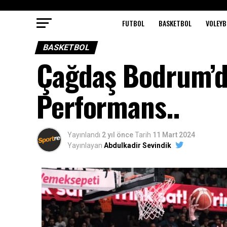
FUTBOL
BASKETBOL
VOLEYB
BASKETBOL
Çağdaş Bodrum’da
Performans..
Yayınlandı
2 yıl önce
Tarih
11 Mart 2024
Yayınlayan
Abdulkadir Sevindik