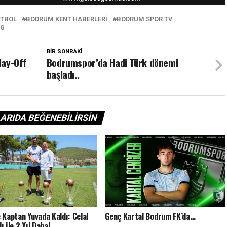
TBOL
BODRUM KENT HABERLERI
BODRUM SPOR TV
IG
BIR SONRAKI
lay-Off
Bodrumspor’da Hadi Türk dönemi
başladı..
ARIDA BEĞENEBILIRSIN
 Kaptan Yuvada Kaldı: Celal
Genç Kartal Bodrum FK’da…
 ile 2 Yıl Daha!