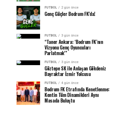
FUTBOL
2 gün önce
Genç Güçler Bodrum FK’da!
FUTBOL
3 gün önce
“Taner Ankara: ‘Bodrum FK’nın
Vizyonu Genç Oyuncuları
Parlatmak'”
FUTBOL
3 gün önce
Göztepe SK ile Anlaşan Gökdeniz
Bayraktar İzmir Yolcusu
FUTBOL
4 gün önce
Bodrum FK Etrafında Kenetlenme:
Kentin Tüm Dinamikleri Aynı
Masada Buluştu