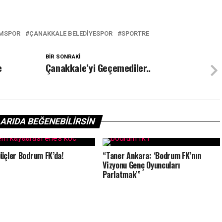
MSPOR
ÇANAKKALE BELEDIYESPOR
SPORTRE
BIR SONRAKI
e
Çanakkale’yi Geçemediler..
ARIDA BEĞENEBILIRSIN
üçler Bodrum FK’da!
“Taner Ankara: ‘Bodrum FK’nın
Vizyonu Genç Oyuncuları
Parlatmak'”