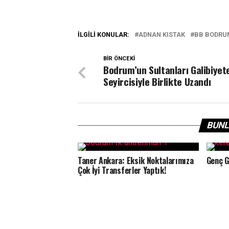
İLGILI KONULAR:
ADNAN KISTAK
BB BODRU
BIR ÖNCEKI
Bodrum’un Sultanları Galibiyet
Seyircisiyle Birlikte Uzandı
BUNL
Taner Ankara: Eksik Noktalarımıza
Genç G
Çok İyi Transferler Yaptık!