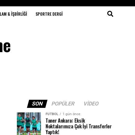
LAM & İŞBIRLIĞI
SPORTRE DERGI
me
SON
POPÜLER
VIDEO
FUTBOL
1 gün önce
Taner Ankara: Eksik
Noktalarımıza Çok İyi Transferler
Yaptık!