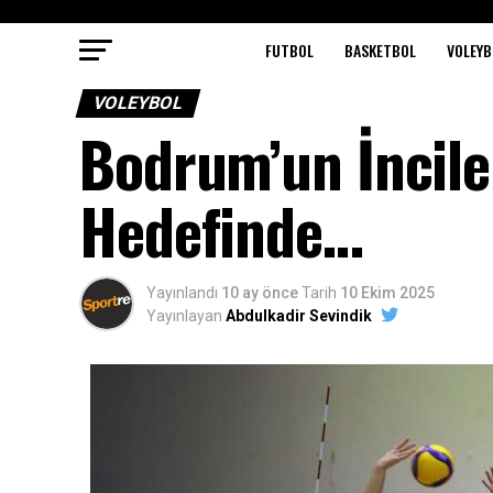
FUTBOL
BASKETBOL
VOLEYB
VOLEYBOL
Bodrum’un İncile
Hedefinde…
Yayınlandı
10 ay önce
Tarih
10 Ekim 2025
Yayınlayan
Abdulkadir Sevindik