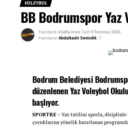
VOLEYBOL
BB Bodrumspor Yaz V
Yayınlandı
4 hafta önce
Tarih
9 Temmuz 2026
Yayınlayan
Abdulkadir Sevindik
Bodrum Belediyesi Bodrumspo
düzenlenen Yaz Voleybol Okul
başlıyor.
SPORTRE –
Yaz tatilini sporla, disiplinl
çocuklarına yönelik hazırlanan programda,