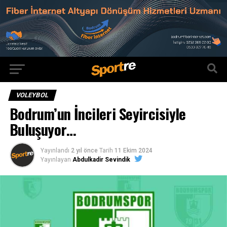
VOLEYBOL
Bodrum’un İncileri Seyircisiyle
Buluşuyor…
Yayınlandı
2 yıl önce
Tarih
11 Ekim 2024
Yayınlayan
Abdulkadir Sevindik