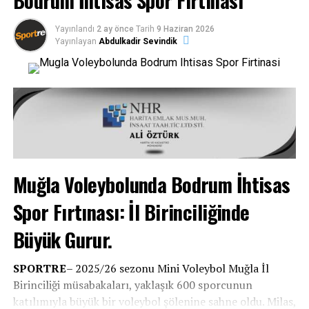
Bodrum İhtisas Spor Fırtınası
Yıldızlar Gelişim Ligi’nde ise 23 takımın mücadele ettiği
turnuvada, Bodrum İhtisasspor Yıldız takımımız
Yayınlandı
2 ay önce
Tarih
9 Haziran 2026
üçüncülük maçında Fethiye Voleybol Spor’u 3-1 yenerek
Yayınlayan
Abdulkadir Sevindik
bronz madalyanın sahibi oldu.
Muğla Voleybolunda Bodrum İhtisas
Spor Fırtınası: İl Birinciliğinde
Büyük Gurur.
Tüm Kategorilerde İlk Dört İçindeyiz
SPORTRE
– 2025/26 sezonu Mini Voleybol Muğla İl
Birinciliği müsabakaları, yaklaşık 600 sporcunun
Bu sezon Muğla Altyapı Süper Lig ve Gelişim Ligleri’nde
katılımıyla büyük bir voleybol şölenine sahne oldu. Milas,