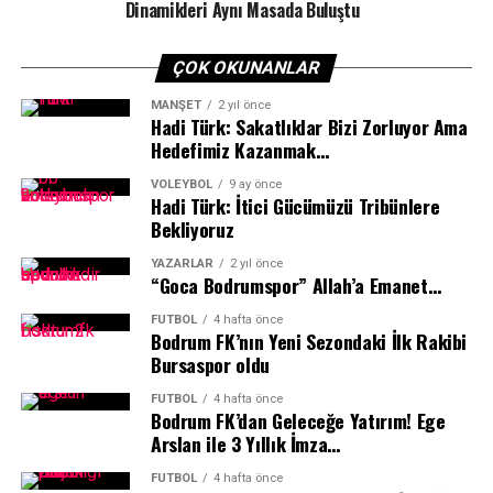
Dinamikleri Aynı Masada Buluştu
ÇOK OKUNANLAR
MANŞET
2 yıl önce
Turnuvaya 4 takımla katılım gösteren Bodrum İhtisas
Hadi Türk: Sakatlıklar Bizi Zorluyor Ama
Hedefimiz Kazanmak…
Spor, altyapıdaki gücünü bir kez daha kanıtladı.
Elemeleri başarıyla geçerek 29 takım arasına 3 ekibiyle
VOLEYBOL
9 ay önce
girmeyi başaran kulüp, turnuvanın final aşamasında son
Hadi Türk: İtici Gücümüzü Tribünlere
Bekliyoruz
sekiz takım arasına iki takımıyla adını yazdırarak
dikkatleri üzerine çekti.
YAZARLAR
2 yıl önce
“Goca Bodrumspor” Allah’a Emanet…
Final mücadelesinde Fethiye Zirve Spor ile karşı karşıya
FUTBOL
4 hafta önce
gelen Bodrum İhtisas Spor Mini A Takımı, sergilediği
Bodrum FK’nın Yeni Sezondaki İlk Rakibi
üstün performansla rakibini 2-1 mağlup ederek 2025/26
Bursaspor oldu
Muğla İl Şampiyonu oldu. Bu şampiyonlukla birlikte
FUTBOL
4 hafta önce
kulüp, bu sezonki ikinci il birinciliğini koleksiyonuna
Bodrum FK’dan Geleceğe Yatırım! Ege
eklemiş oldu.
Arslan ile 3 Yıllık İmza…
“Emeğin Karşılığını Almak Çok Sevindirici”
FUTBOL
4 hafta önce