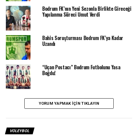
Bodrum FK’nın Yeni Sezonla Birlikte Gireceği
Yapılanma Süreci Umut Verdi
Bahis Soruşturması Bodrum FK’ya Kadar
İLGILI KONULAR:
BB BODRUMSPOR
BODRUM GAZETELERI
Uzandı
BODRUM SPOR TV
BODRUMSPOR TV
GÖZTEPE VOLEYBOL
KADIN VOLEYBOL
BIR SONRAKI
Göztepe’ye Kaybettiler…
“Uçan Postacı” Bodrum Futbolunu Yasa
Boğdu!
BIR ÖNCEKI
Sonunu Getiremediler…
YORUM YAPMAK IÇIN TIKLAYIN
VOLEYBOL