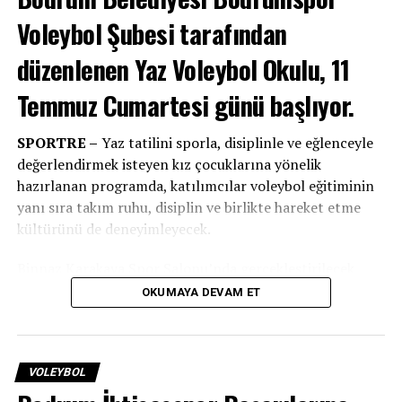
İLGILI KONULAR:
BODRUMSPOR VOLEYBOL
ECZACIBAŞI
Voleybol Şubesi tarafından
SPORTRE
düzenlenen Yaz Voleybol Okulu, 11
BIR SONRAKI
Bodrumspor Voleybol İzmir’de Erimeye Devam Etti
Temmuz Cumartesi günü başlıyor.
BIR ÖNCEKI
Bodrum’un İncileri Eczacıbaşı’nı Konuk Ediyor
SPORTRE –
Yaz tatilini sporla, disiplinle ve eğlenceyle
değerlendirmek isteyen kız çocuklarına yönelik
hazırlanan programda, katılımcılar voleybol eğitiminin
yanı sıra takım ruhu, disiplin ve birlikte hareket etme
kültürünü de deneyimleyecek.
Binnaz Karakaya Spor Salonu’nda gerçekleştirilecek
antrenmanlar, deneyimli antrenörler eşliğinde
OKUMAYA DEVAM ET
yapılacak.
B
B Bodrumspor
altyapısının eğitim anlayışı
doğrultusunda planlanan çalışmalarda, sporcuların
teknik gelişimlerinin yanı sıra fiziksel ve sosyal
VOLEYBOL
gelişimlerine de katkı sunulması hedefleniyor.