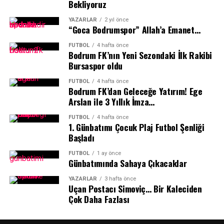
Bekliyoruz
üstün performansla rakibini 2-1 mağlup ederek 2025/26
Muğla İl Şampiyonu oldu. Bu şampiyonlukla birlikte
YAZARLAR
2 yıl önce
“Goca Bodrumspor” Allah’a Emanet…
kulüp, bu sezonki ikinci il birinciliğini koleksiyonuna
eklemiş oldu.
FUTBOL
4 hafta önce
Bodrum FK’nın Yeni Sezondaki İlk Rakibi
“Emeğin Karşılığını Almak Çok Sevindirici”
Bursaspor oldu
FUTBOL
4 hafta önce
Şampiyonluk sonrası büyük bir mutluluk yaşayan kulüp
Bodrum FK’dan Geleceğe Yatırım! Ege
yönetimi, elde edilen başarının temelinde disiplinli
Arslan ile 3 Yıllık İmza…
altyapı çalışmalarının yattığını belirtti:
FUTBOL
4 hafta önce
1.⁠ ⁠Günbatımı Çocuk Plaj Futbol Şenliği
“600 sporcunun yer aldığı bu büyük organizasyonda,
Başladı
kulüp olarak 4 takımla mücadele edip 3 takımımızı final
etabına taşımak ve şampiyonluğa ulaşmak bizim için
FUTBOL
1 ay önce
Günbatımında Sahaya Çıkacaklar
büyük bir onur. Altyapıya verdiğimiz emeğin meyvelerini
toplamak, yıl içerisindeki ikinci il birinciliğimizi almak
YAZARLAR
3 hafta önce
Uçan Postacı Simoviç… Bir Kaleciden
çok sevindirici. Bu başarıda emeği geçen kıymetli
Çok Daha Fazlası
antrenörümüz Aycan Genç’e, ter döken tüm
sporcularımıza ve her zaman yanımızda olan destekçi