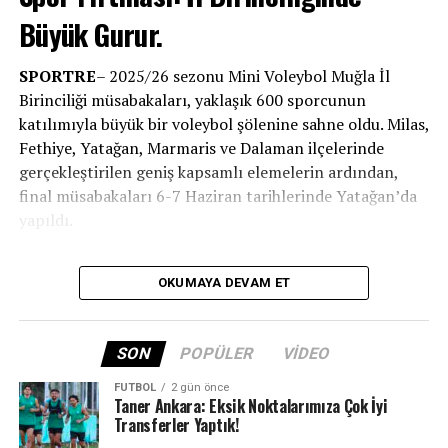
Büyük Gurur.
SPORTRE
– 2025/26 sezonu Mini Voleybol Muğla İl
Birinciliği müsabakaları, yaklaşık 600 sporcunun
katılımıyla büyük bir voleybol şölenine sahne oldu. Milas,
Fethiye, Yatağan, Marmaris ve Dalaman ilçelerinde
Tüm Kategorilerde İlk Dört İçindeyiz
gerçekleştirilen geniş kapsamlı elemelerin ardından,
final müsabakaları 6-7 Haziran tarihlerinde Yatağan’da
Bu sezon Muğla Altyapı Süper Lig ve Gelişim Ligleri’nde
yapıldı.
yer alan tüm kategorilerde üstün bir grafik çizen
Bodrum İhtisasspor, mücadele ettiği tüm branşlarda ilk
Altyapı Başarısı Zirveyle Taçlandı
dört içerisinde yer alarak 3 ayrı kategoride İl Birinciliği
OKUMAYA DEVAM ET
kazanma başarısı gösterdi.
Konuyla ilgili açıklamalarda bulunan Bodrum İhtisasspor
SON
POPÜLER
VIDEO
Başkanı
Cem İpçi
; “Bu sezon Muğla voleyboluna damga
vuran sporcularımızın ve onları yetiştiren
FUTBOL
2 gün önce
Taner Ankara: Eksik Noktalarımıza Çok İyi
antrenörlerimizin azimli çalışmaları sonuçlarını verdi.
Transferler Yaptık!
Kulüp olarak tüm kategorilerde istikrarlı bir şekilde ilk