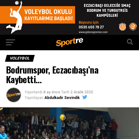
VOLEYBOL
Bodrumspor, Eczacıbaşı’na
Kaybetti…
Yayınlandı
8 ay önce
Tarih
2 Aralık 2025
Yayınlayan
Abdulkadir Sevindik