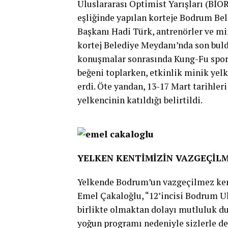
Uluslararası Optimist Yarışları (BİO
eşliğinde yapılan korteje Bodrum Be
Başkanı Hadi Türk, antrenörler ve min
kortej Belediye Meydanı’nda son bul
konuşmalar sonrasında Kung-Fu sporcu
beğeni toplarken, etkinlik minik yel
erdi. Öte yandan, 13-17 Mart tarihler
yelkencinin katıldığı belirtildi.
YELKEN KENTİMİZİN VAZGEÇİL
Yelkende Bodrum’un vazgeçilmez ken
Emel Çakaloğlu, “12’incisi Bodrum Ul
birlikte olmaktan dolayı mutluluk 
yoğun programı nedeniyle sizlerle değ