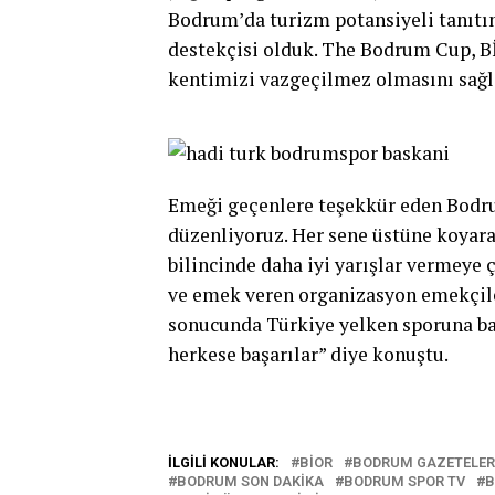
Bodrum’da turizm potansiyeli tanıtı
destekçisi olduk. The Bodrum Cup, Bİ
kentimizi vazgeçilmez olmasını sağla
Emeği geçenlere teşekkür eden Bodru
düzenliyoruz. Her sene üstüne koyar
bilincinde daha iyi yarışlar vermeye 
ve emek veren organizasyon emekçiler
sonucunda Türkiye yelken sporuna başa
herkese başarılar” diye konuştu.
İLGILI KONULAR:
BIOR
BODRUM GAZETELER
BODRUM SON DAKIKA
BODRUM SPOR TV
B