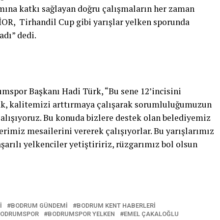
mına katkı sağlayan doğru çalışmaların her zaman
OR, Tirhandil Cup gibi yarışlar yelken sporunda
dı” dedi.
mspor Başkanı Hadi Türk, “Bu sene 12’incisini
ak, kalitemizi arttırmaya çalışarak sorumluluğumuzun
çalışıyoruz. Bu konuda bizlere destek olan belediyemiz
imiz mesailerini vererek çalışıyorlar. Bu yarışlarımız
rılı yelkenciler yetiştiririz, rüzgarımız bol olsun
I
BODRUM GÜNDEMI
BODRUM KENT HABERLERI
ODRUMSPOR
BODRUMSPOR YELKEN
EMEL ÇAKALOĞLU