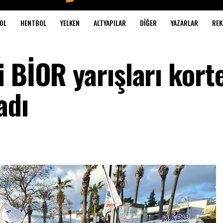
OL
HENTBOL
YELKEN
ALTYAPILAR
DIĞER
YAZARLAR
REK
 BİOR yarışları korte
adı