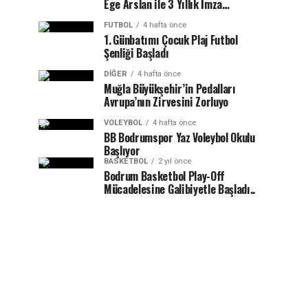
Ege Arslan ile 3 Yıllık İmza…
FUTBOL
4 hafta önce
1.⁠ ⁠Günbatımı Çocuk Plaj Futbol
Şenliği Başladı
DIĞER
4 hafta önce
Muğla Büyükşehir’in Pedalları
Avrupa’nın Zirvesini Zorluyo
VOLEYBOL
4 hafta önce
BB Bodrumspor Yaz Voleybol Okulu
Başlıyor
BASKETBOL
2 yıl önce
Bodrum Basketbol Play-Off
Mücadelesine Galibiyetle Başladı..