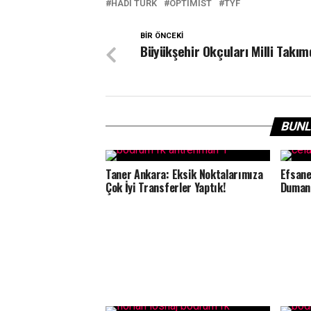
HADI TÜRK
OPTIMIST
TYF
BIR ÖNCEKI
Büyükşehir Okçuları Milli Takı
BUNL
Taner Ankara: Eksik Noktalarımıza
Efsane
Çok İyi Transferler Yaptık!
Dumanlı