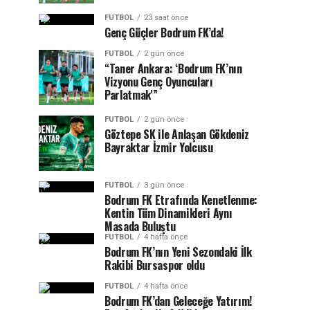
FUTBOL
23 saat önce
Genç Güçler Bodrum FK’da!
FUTBOL
2 gün önce
“Taner Ankara: ‘Bodrum FK’nın
Vizyonu Genç Oyuncuları
Parlatmak'”
FUTBOL
2 gün önce
Göztepe SK ile Anlaşan Gökdeniz
Bayraktar İzmir Yolcusu
FUTBOL
3 gün önce
Bodrum FK Etrafında Kenetlenme:
Kentin Tüm Dinamikleri Aynı
Masada Buluştu
FUTBOL
4 hafta önce
Bodrum FK’nın Yeni Sezondaki İlk
Rakibi Bursaspor oldu
FUTBOL
4 hafta önce
Bodrum FK’dan Geleceğe Yatırım!