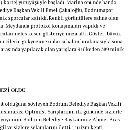
R) kortej yürüyüşüyle başladı. Marina önünde bando
lediye Başkan Vekili Emel Çakaloğlu, Bodrumspor
ik sporcular katıldı. Renkli görüntülere sahne olan
du. Meydanda protokol konuşmaları yapıldı ve
ları nefes kesen gösteriye imza attı. Gösteri büyük
kencilerin gökyüzüne onlarca balon bırakmasıyla sona
i arasında yapılacak olan yarışlara 9 ülkeden 389 minik
MEZİ OLDU
t olduğunu söyleyen Bodrum Belediye Başkan Vekili
uslararası Optimist Yarışlarının ilk gününde sizlerle
duyuyorum. Bodrum Belediye Başkanımız Ahmet Aras
il ve sizlere selamlarını iletti. Turizm kenti