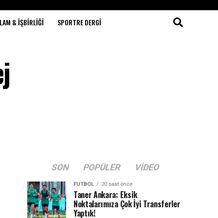
LAM & İŞBIRLIĞI
SPORTRE DERGI
j
SON
POPÜLER
VIDEO
FUTBOL
20 saat önce
Taner Ankara: Eksik
Noktalarımıza Çok İyi Transferler
Yaptık!