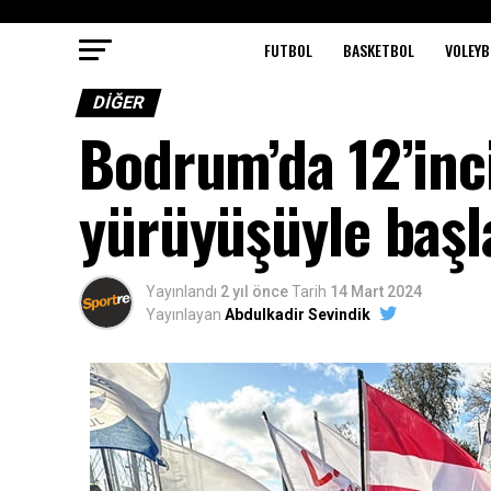
FUTBOL
BASKETBOL
VOLEYB
DIĞER
Bodrum’da 12’inci
yürüyüşüyle başl
Yayınlandı
2 yıl önce
Tarih
14 Mart 2024
Yayınlayan
Abdulkadir Sevindik