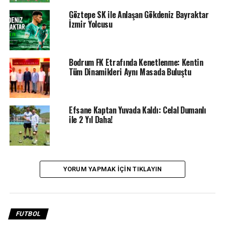
Göztepe SK ile Anlaşan Gökdeniz Bayraktar
İzmir Yolcusu
Bodrum FK Etrafında Kenetlenme: Kentin
Tüm Dinamikleri Aynı Masada Buluştu
“Bu Galibiyeti Taraftarımıza Armağan Ediyoruz”
Efsane Kaptan Yuvada Kaldı: Celal Dumanlı
ile 2 Yıl Daha!
Maçın ardından açıklamalarda bulunan Sipay Bodrum
FK Teknik Sorumlusu Sefer Yılmaz, şu ifadeleri kullandı:
“Öncelikle çok mutluyuz. İki haftadır oynadığımız
YORUM YAPMAK IÇIN TIKLAYIN
Pendik ve Sivas maçlarında aslında oyunu hak etmemize
rağmen skora yansıtamadık. Bugün de erken gol
yememize rağmen moralimiz hiç bozulmadı, takım aynı
hırsla devam etti. İlk yarıyı berabere bitirdik ama ikinci
FUTBOL
yarıda arzumuz daha da arttı. Çok güzel bir oyun ortaya