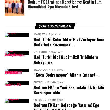
Bodrum FK Etrafında Kenetlenme: Kentin Tüm
Dinamikleri Aynı Masada Buluştu
ÇOK OKUNANLAR
MANŞET
2 yıl önce
Hadi Türk: Sakatlıklar Bizi Zorluyor Ama
Genç oyuncu vurgusu yapan Bodrum FK Başkanı Taner
Hedefimiz Kazanmak…
Ankara, “Çok iyi bir kamp dönemi geçirdik, verimli bir
VOLEYBOL
9 ay önce
dönemdi. Ayrı iki kamp dönemi oldu, 3 günlük bir
Hadi Türk: İtici Gücümüzü Tribünlere
dinlenme süremiz vardı. Yeni katılacak arkadaşların
Bekliyoruz
adaptasyonu açısından önemliydi.
YAZARLAR
2 yıl önce
“Goca Bodrumspor” Allah’a Emanet…
Bütün aldığımız oyuncular da kampa yetişti. Bu kamp
dönemi bizim adımıza verimli bir dönemdi. Özellikle
FUTBOL
4 hafta önce
Bodrum FK’nın Yeni Sezondaki İlk Rakibi
eksik noktalarımızda çok iyi transferler yaptık. Aldığımız
Bursaspor oldu
oyuncuların hepsi yaş kategorilerinde millî takımlarda
oynamış, Ümit Millî Takım’da oynamış oyuncular.
FUTBOL
4 hafta önce
Bodrum FK’dan Geleceğe Yatırım! Ege