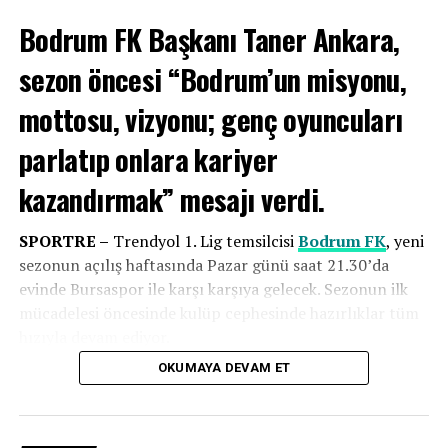
kendi hatamızla gol yedik. Maçı mağlup bitirdik
Bodrum FK Başkanı Taner Ankara,
üzgünüz, bizim için iyi bir hafta olmadı. Buradan
yaptığımız hatalardan dersler çıkarıp yolumuza
sezon öncesi “Bodrum’un misyonu,
devam edeceğiz”
dedi.
mottosu, vizyonu; genç oyuncuları
parlatıp onlara kariyer
kazandırmak” mesajı verdi.
SPORTRE –
Trendyol 1. Lig temsilcisi
Bodrum FK
, yeni
sezonun açılış haftasında Pazar günü saat 21.30’da
evinde Bursaspor ile karşı karşıya gelecek. Sezonun ilk
mücadelesi öncesinde kulüp cephesinde hazırlıklar tüm
hızıyla devam ediyor.
OKUMAYA DEVAM ET
Yeni sezon öncesi değerlendirmelerde bulunan
Bodrum
Adanaspor Teknik Direktörü Mustafa Kaplan ise,
“Bizim
FK
Başkanı
Taner Ankara
, lige güçlü bir başlangıç
açımızdan iyi bir maç oldu. 2 haftadır kaybeden
yapmayı hedeflediklerini belirtti. Sahadaki çalışmalara da
Adanaspor vardı bu hafta iyi oynayan bir takımımız