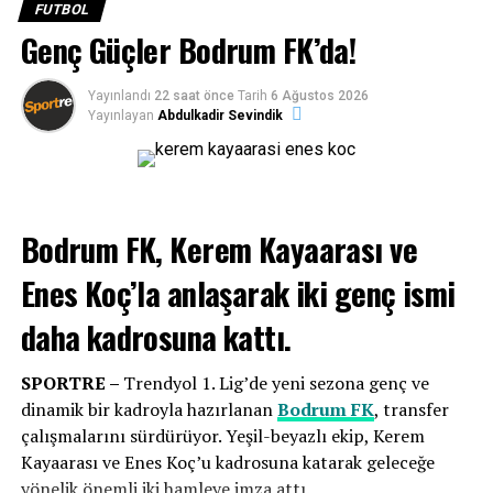
ara vermeden devam eden yeşil-beyazlı ekip, Teknik
FUTBOL
vardı. Kazandığımızı hak ettiğimizi düşünüyorum.
Direktör
Burhan Eşer
yönetimindeki antrenmanlarla
Genç Güçler Bodrum FK’da!
Bodrumspor gibi bir deplasmandan 3 puanla
Bursaspor karşılaşmasının hazırlıklarını aralıksız
dönmek bizi mutlu etti. Oyuncu arkadaşlarımı tebrik
sürdürüyor. Bodrum FK, taraftarının desteğiyle sezona
Yayınlandı
22 saat önce
Tarih
6 Ağustos 2026
ediyorum, galibiyeti taraftarımıza armağan
galibiyetle başlayarak lige iyi bir giriş yapmayı amaçlıyor.
Yayınlayan
Abdulkadir Sevindik
ediyorum. Adanaspor olarak daha iyiye gitmemiz
lazım, milli takım arasını iyi değerlendirdik”
diye
konuştu.
Bodrum FK, Kerem Kayaarası ve
Enes Koç’la anlaşarak
iki genç ismi
daha kadrosuna kattı.
SPORTRE –
Trendyol 1. Lig’de yeni sezona genç ve
dinamik bir kadroyla hazırlanan
Bodrum FK
, transfer
Eksik noktalarımıza çok iyi transferler
çalışmalarını sürdürüyor. Yeşil-beyazlı ekip, Kerem
yaptık
Kayaarası ve Enes Koç’u kadrosuna katarak geleceğe
yönelik önemli iki hamleye imza attı.