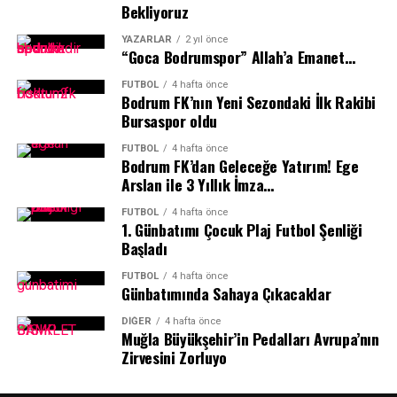
Ali Sırmalı, Bodrum FK Başkanı Taner Ankara, sivil
Biz gelen seyircimize en önemli mesajımız; kazanırsın,
Bekliyoruz
toplum kuruluşlarının temsilcileri ve kamu
kaybedersin ama futbolcu arkadaşlarımızla bütün
YAZARLAR
2 yıl önce
kurumlarının yöneticilerinin katılımıyla geniş katılımlı
konuşmalarımızda onu söylüyoruz: Mücadele ruhu. Yani
“Goca Bodrumspor” Allah’a Emanet…
bir
“Bodrum FK Aile Fotoğrafı”
çekilecek.
gelen seyircimize futbol adına güzel şeyler
FUTBOL
4 hafta önce
izlettirebilirsek bizim için en büyük kazanılmışlık bu
Bodrum FK’nın Yeni Sezondaki İlk Rakibi
Bu organizasyonla birlikte, yeni sezon öncesinde
olacak” diye konuştu.
Bursaspor oldu
Bodrum FK’ya birlik, beraberlik ve tam destek mesajı
FUTBOL
4 hafta önce
verilmesi hedefleniyor.
Bodrum FK’dan Geleceğe Yatırım! Ege
Arslan ile 3 Yıllık İmza…
“Bodrum’un Takımı, Bodrum’un Gücü”
FUTBOL
4 hafta önce
1.⁠ ⁠Günbatımı Çocuk Plaj Futbol Şenliği
Yeni sezona güçlü bir başlangıç yapmayı hedefleyen
Başladı
Bodrum FK’ya verilen bu ortak destek, yeşil-beyazlı
kulübün yalnızca sahada değil, kentin tüm dinamikleri
FUTBOL
4 hafta önce
Günbatımında Sahaya Çıkacaklar
tarafından da sahiplenildiğini bir kez daha ortaya koydu.
DIĞER
4 hafta önce
Muğla Büyükşehir’in Pedalları Avrupa’nın
Zirvesini Zorluyo