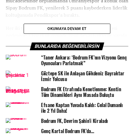
mücadelesinde deplasmanda Ümraniyespor’a konuk olan
Sipay Bodrum FK, yenilerek 3 puanı kaybederken liderlik
koltuğunuda Pendikspor’a bıraktı.
Her iki takım da oyuncularının kırmızı kart görmesi
OKUMAYA DEVAM ET
nedeniyle 1 kişi eksik oynadı. Yeşil-beyazlı ekip ilk yarıda
girdiği pozisyonlardan yararlanamadı. Karşılaşmanın
BUNLARIDA BEĞENEBILIRSIN
2’nci yarısında baskılı oyununu sürdüren Sipay Bodrum
FK, gol pozisyonlarından yararlanamazken ev sahibi
“Taner Ankara: ‘Bodrum FK’nın Vizyonu Genç
Oyuncuları Parlatmak'”
Ümraniyespor bulduğu golle 1-0 öne geçti. Maçın geri
kalan dakikalarında başka gol olmazken yeşil-beyazlı
Göztepe SK ile Anlaşan Gökdeniz Bayraktar
ekip sahadan 1-0 mağlup ayrıldı.
İzmir Yolcusu
Bodrum FK Etrafında Kenetlenme: Kentin
Diğer taraftan aldığı yenilgiyle haftayı 27 puanla
Tüm Dinamikleri Aynı Masada Buluştu
tamamlayan Bodrum FK, sıralamada 3. sıraya geriledi.
Efsane Kaptan Yuvada Kaldı: Celal Dumanlı
ile 2 Yıl Daha!
Bodrum FK, Devrim Şahin’i Kiraladı
Genç Kartal Bodrum FK’da…