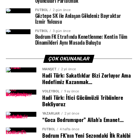
Oyuncuları Parlatmak'”
forma giyemedi.
FUTBOL
2 gün önce
Göztepe SK ile Anlaşan Gökdeniz Bayraktar
Bodrum ekibi ESA, dördüncü maçında 1 Kasım Cuma
İzmir Yolcusu
günü saat 17.00’de Bitez GSB Spor Salonu’nda Marmaris
FUTBOL
3 gün önce
Belediyespor’u konuk edecek.
Bodrum FK Etrafında Kenetlenme: Kentin Tüm
Dinamikleri Aynı Masada Buluştu
Haber/Foto: Şener Bilgin
“Yaptığımız işe güvenen ve destek veren başta Bodrum
ÇOK OKUNANLAR
Kaymakamı Ali Sırmalı Bodrum Belediye Başkanı Tamer
Mandalinci, Gençlik ve Spor Bodrum Müdürü Oktay
MANŞET
2 yıl önce
Hadi Türk: Sakatlıklar Bizi Zorluyor Ama
Dumruk, Bodrum Belediye Başkan Yardımcısı Kanat
Hedefimiz Kazanmak…
Özsert ve sponsorlarımız olmak üzere bu gecenin
oluşmasında emeği geçenlere çok teşekkür ederim.
VOLEYBOL
9 ay önce
Hadi Türk: İtici Gücümüzü Tribünlere
Bekliyoruz
YAZARLAR
2 yıl önce
“Goca Bodrumspor” Allah’a Emanet…
FUTBOL
4 hafta önce
Bodrum FK’nın Yeni Sezondaki İlk Rakibi