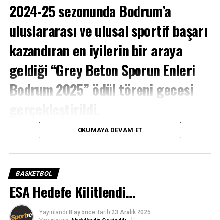
2024-25 sezonunda Bodrum’a
uluslararası ve ulusal sportif başarı
kazandıran en iyilerin bir araya
geldiği “Grey Beton Sporun Enleri
Bodrum 2025” ödül töreni gecesi
gerçekleştirildi.
SPORTRE –
Bu yıl ikincisi düzenlenen ödül töreninde
OKUMAYA DEVAM ET
bir araya gelen 400 kişilik davetli topluluğu, bir sezon
boyunca elde edilen üstün başarıların taçlanmasına
şahitlik etti.
BASKETBOL
ESA Hedefe Kilitlendi…
Yayınlandı
8 ay önce
Tarih
23 Aralık 2025