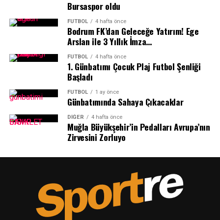
Bursaspor oldu
FUTBOL
4 hafta önce
Bodrum FK’dan Geleceğe Yatırım! Ege
Arslan ile 3 Yıllık İmza…
FUTBOL
4 hafta önce
1.⁠ ⁠Günbatımı Çocuk Plaj Futbol Şenliği
Başladı
Öncelikle 2024-25 spor sezonunda 9-10 ay boyunca
FUTBOL
1 ay önce
Günbatımında Sahaya Çıkacaklar
süren mücadele sonrasında Dünya, Avrupa ve Türkiye’de
yapılan organizasyonlarda elde ettikleri başarıları tebrik
DIĞER
4 hafta önce
ediyorum. Bu yıl ikincisini düzenlediğiz ve yaklaşık 3 ay
Muğla Büyükşehir’in Pedalları Avrupa’nın
Zirvesini Zorluyo
süren bir hazırlık sürecinde gerçekleştirdiğimiz
organizasyonumuz birkaç saat içerisinde sonlanacak.
Başarıya birlikte yapacağımız şahitlikliğin, yeni
başarıların oluşmasına sebep olacak nedenlerin arasında
yerini alacağı inancındayım.