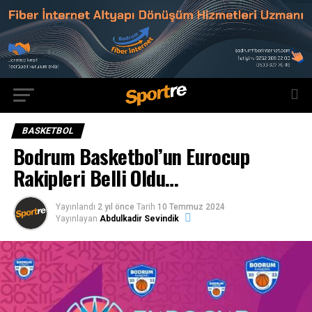
BASKETBOL
Bodrum Basketbol’un Eurocup
Rakipleri Belli Oldu…
Yayınlandı
2 yıl önce
Tarih
10 Temmuz 2024
Yayınlayan
Abdulkadir Sevindik