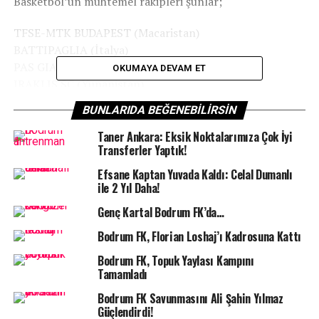
Basketbol’un muhtemel rakipleri şunlar;
TFSE-MTK BUDAPEST (Macaristan)
BATTIPAGLIA (İtalya)
PAS GIANNINA (Yunanistan)
OKUMAYA DEVAM ET
IRAKLIS SC (Yunanistan)
OSNABRÜCK (Almanya)
BUNLARIDA BEĞENEBILIRSIN
İki maç üzerinden oynanacak eleme maçlarında iki
Taner Ankara: Eksik Noktalarımıza Çok İyi
maçta en çok sayıyı atan takım adını gruplara
Transferler Yaptık!
yazdıracak. Temsilcimiz Euro Cup ön eleme turunda ilk
Efsane Kaptan Yuvada Kaldı: Celal Dumanlı
maçını 19 Eylül’de deplasmanda oynayacak. Rövanş ise
ile 2 Yıl Daha!
26 Eylül günü Bodrum’da oynanacak.
Genç Kartal Bodrum FK’da…
Bodrum FK, Florian Loshaj’ı Kadrosuna Kattı
Bodrum FK, Topuk Yaylası Kampını
Tamamladı
Bodrum FK Savunmasını Ali Şahin Yılmaz
Güçlendirdi!