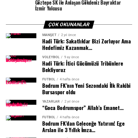
oluşmasında emeği geçenlere çok teşekkür ederim.
Göztepe SK ile Anlaşan Gökdeniz Bayraktar
İzmir Yolcusu
ÇOK OKUNANLAR
MANŞET
2 yıl önce
Hadi Türk: Sakatlıklar Bizi Zorluyor Ama
Hedefimiz Kazanmak…
VOLEYBOL
9 ay önce
Hadi Türk: İtici Gücümüzü Tribünlere
Bekliyoruz
FUTBOL
4 hafta önce
Bodrum FK’nın Yeni Sezondaki İlk Rakibi
Bursaspor oldu
Öncelikle 2024-25 spor sezonunda 9-10 ay boyunca
YAZARLAR
2 yıl önce
“Goca Bodrumspor” Allah’a Emanet…
süren mücadele sonrasında Dünya, Avrupa ve Türkiye’de
yapılan organizasyonlarda elde ettikleri başarıları tebrik
FUTBOL
4 hafta önce
Bodrum FK’dan Geleceğe Yatırım! Ege
ediyorum. Bu yıl ikincisini düzenlediğiz ve yaklaşık 3 ay
Arslan ile 3 Yıllık İmza…
süren bir hazırlık sürecinde gerçekleştirdiğimiz