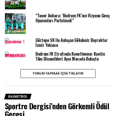
Türkiye Basketbol Federasyonu tesislerinde yapılan kura
çekimine katılan Muğla Basketbol Kulübü Başkanı Mete
Çakaloğlu, bu sezon Basketbol Ateşini Muğla Menteşe’ye
“Taner Ankara: ‘Bodrum FK’nın Vizyonu Genç
Oyuncuları Parlatmak'”
taşıyacaklarını belirtti. Geçtiğimiz yıl maçlarını
Bodrum’da oynayan kadın Basketbol takımını bu sene
Muğla Menteşe’ye taşıdıklarını belirten Muğla Kadın
Basketbol takımı başkanı Mete Çakaloğlu,
“İstanbul’da
Göztepe SK ile Anlaşan Gökdeniz Bayraktar
İzmir Yolcusu
düzenlenen kura çekiminde güzel bir kura çektik. 2
Amerikalımızı aldık. Muğla’da Basketbol severlere
Bodrum FK Etrafında Kenetlenme: Kentin
güzel bir sezon yaşatmak basketbol severlerle
Tüm Dinamikleri Aynı Masada Buluştu
hedefimizi süper lig olarak belirlemek istiyoruz.”
Dedi.
YORUM YAPMAK IÇIN TIKLAYIN
BASKETBOL
Sportre Dergisi’nden Görkemli Ödül
Gecesi…