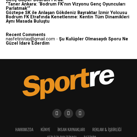
“Taner Ankara: ‘Bodrum FK’nın Vizyonu Genç Oyuncuları
Parlatmak'”
Göztepe SK ile Anlaşan Gökdeniz Bayraktar İzmir Yolcusu
Bodrum FK Etrafında Kenetlenme: Kentin Tüm Dinamikleri
Aynı Masada Buluştu
Recent Comments
nasfetiristay@gmail.com
-
Şu Kulüpler Olmasaydı Sporu Ne
Güzel İdare Ederdim
HAKKIMIZDA
KÜNYE
İNSAN KAYNAKLARI
REKLAM & İŞBIRLIĞI