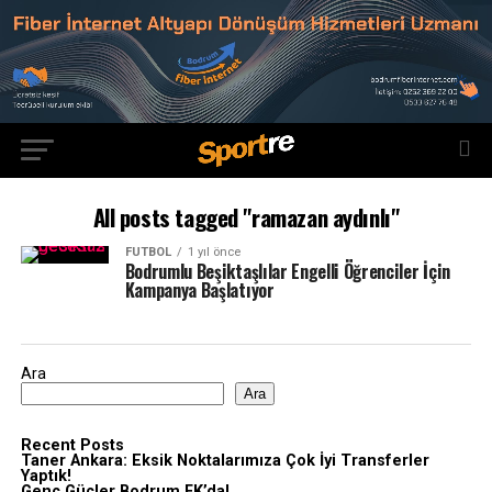
All posts tagged "ramazan aydınlı"
FUTBOL
1 yıl önce
Bodrumlu Beşiktaşlılar Engelli Öğrenciler İçin
Kampanya Başlatıyor
Ara
Ara
Recent Posts
Taner Ankara: Eksik Noktalarımıza Çok İyi Transferler
Yaptık!
Genç Güçler Bodrum FK’da!