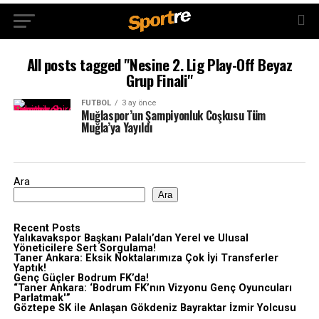
All posts tagged "Nesine 2. Lig Play-Off Beyaz
Grup Finali"
FUTBOL
3 ay önce
Muğlaspor’un Şampiyonluk Coşkusu Tüm
Muğla’ya Yayıldı
Ara
Ara
Recent Posts
Yalıkavakspor Başkanı Palalı’dan Yerel ve Ulusal
Yöneticilere Sert Sorgulama!
Taner Ankara: Eksik Noktalarımıza Çok İyi Transferler
Yaptık!
Genç Güçler Bodrum FK’da!
“Taner Ankara: ‘Bodrum FK’nın Vizyonu Genç Oyuncuları
Parlatmak'”
Göztepe SK ile Anlaşan Gökdeniz Bayraktar İzmir Yolcusu