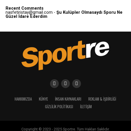
Recent Comments
nasfetiristay@gmail.com
-
Şu Kulüpler Olmasaydı Sporu Ne
Güzel İdare Ederdim
HAKKIMIZDA
KÜNYE
İNSAN KAYNAKLARI
REKLAM & İŞBIRLIĞI
GIZLILIK POLITIKASI
İLETIŞIM
Copyright © 2023 - 2025 Sportre. Tüm Hakları Saklıdır.