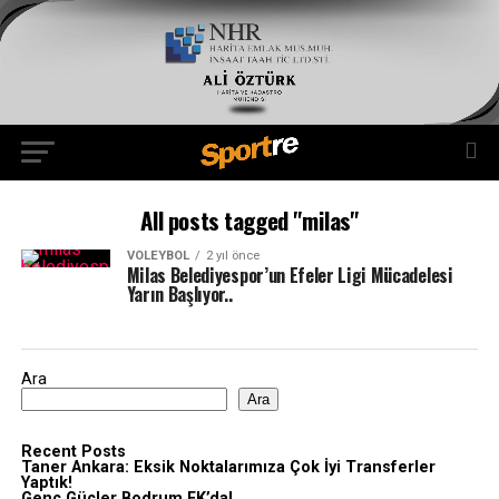
All posts tagged "milas"
VOLEYBOL
2 yıl önce
Milas Belediyespor’un Efeler Ligi Mücadelesi
Yarın Başlıyor..
Ara
Ara
Recent Posts
Taner Ankara: Eksik Noktalarımıza Çok İyi Transferler
Yaptık!
Genç Güçler Bodrum FK’da!