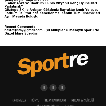
“Taner Ankara: ‘Bodrum FK’nın Vizyonu Genç Oyuncuları
Parlatmak'”
Göztepe SK ile Anlaşan Gökdeniz Bayraktar İzmir Yolcusu
Bodrum FK Etrafında Kenetlenme: Kentin Tüm Dinamikleri
Aynı Masada Buluştu
Recent Comments
nasfetiristay@gmail.com
-
Şu Kulüpler Olmasaydı Sporu Ne
Güzel İdare Ederdim
HAKKIMIZDA
KÜNYE
İNSAN KAYNAKLARI
REKLAM & İŞBIRLIĞI