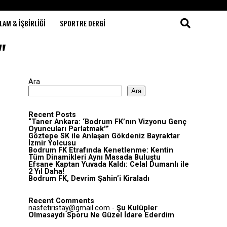
LAM & İŞBIRLIĞI
SPORTRE DERGI
"
Ara
Ara
Recent Posts
“Taner Ankara: ‘Bodrum FK’nın Vizyonu Genç
Oyuncuları Parlatmak'”
Göztepe SK ile Anlaşan Gökdeniz Bayraktar
İzmir Yolcusu
Bodrum FK Etrafında Kenetlenme: Kentin
Tüm Dinamikleri Aynı Masada Buluştu
Efsane Kaptan Yuvada Kaldı: Celal Dumanlı ile
2 Yıl Daha!
Bodrum FK, Devrim Şahin’i Kiraladı
Recent Comments
nasfetiristay@gmail.com
-
Şu Kulüpler
Olmasaydı Sporu Ne Güzel İdare Ederdim