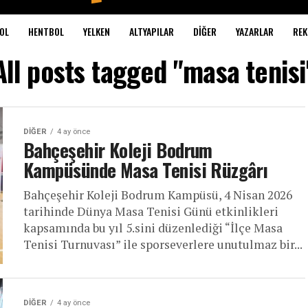
OL
HENTBOL
YELKEN
ALTYAPILAR
DIĞER
YAZARLAR
REK
All posts tagged "masa tenisi
DIĞER
4 ay önce
Bahçeşehir Koleji Bodrum
Kampüsünde Masa Tenisi Rüzgârı
Bahçeşehir Koleji Bodrum Kampüsü, 4 Nisan 2026
tarihinde Dünya Masa Tenisi Günü etkinlikleri
kapsamında bu yıl 5.sini düzenlediği “İlçe Masa
Tenisi Turnuvası” ile sporseverlere unutulmaz bir...
DIĞER
4 ay önce