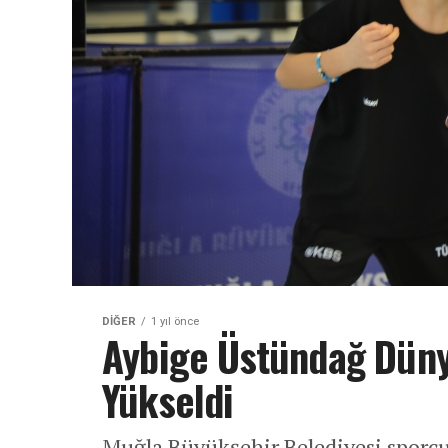
DIĞER
1 yıl önce
Aybige Üstündağ Dünya
Yükseldi
Muğla Büyükşehir Belediyesi sporc