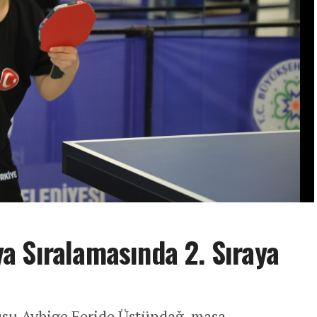
 Sıralamasında 2. Sıraya
usu Aybige Feride Üstündağ, masa