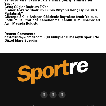
Taner Ankara: Eksik Noktalarımıza Çok İyi Transferler
Yaptık!
Genç Güçler Bodrum FK’da!
“Taner Ankara: ‘Bodrum FK’nın Vizyonu Genç Oyuncuları
Parlatmak'”
Göztepe SK ile Anlaşan Gökdeniz Bayraktar İzmir Yolcusu
Bodrum FK Etrafında Kenetlenme: Kentin Tüm Dinamikleri
Aynı Masada Buluştu
Recent Comments
nasfetiristay@gmail.com
-
Şu Kulüpler Olmasaydı Sporu Ne
Güzel İdare Ederdim