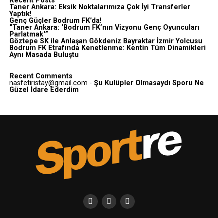
Recent Posts
Taner Ankara: Eksik Noktalarımıza Çok İyi Transferler
Yaptık!
Genç Güçler Bodrum FK’da!
“Taner Ankara: ‘Bodrum FK’nın Vizyonu Genç Oyuncuları
Parlatmak'”
Göztepe SK ile Anlaşan Gökdeniz Bayraktar İzmir Yolcusu
Bodrum FK Etrafında Kenetlenme: Kentin Tüm Dinamikleri
Aynı Masada Buluştu
Recent Comments
nasfetiristay@gmail.com
-
Şu Kulüpler Olmasaydı Sporu Ne
Güzel İdare Ederdim