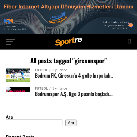
All posts tagged "giresunspor"
FUTBOL
3 yıl önce
Bodrum FK, Giresun’u 4 golle hırpaladı..
FUTBOL
3 yıl önce
Bodrumspor A.Ş. lige 3 puanla başladı…
Ara
Ara