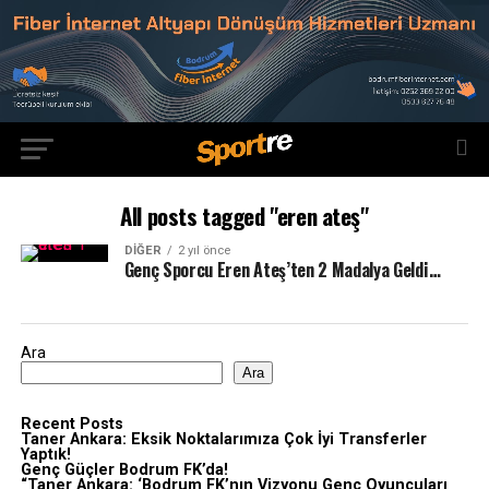
All posts tagged "eren ateş"
DIĞER
2 yıl önce
Genç Sporcu Eren Ateş’ten 2 Madalya Geldi…
Ara
Ara
Recent Posts
Taner Ankara: Eksik Noktalarımıza Çok İyi Transferler
Yaptık!
Genç Güçler Bodrum FK’da!
“Taner Ankara: ‘Bodrum FK’nın Vizyonu Genç Oyuncuları