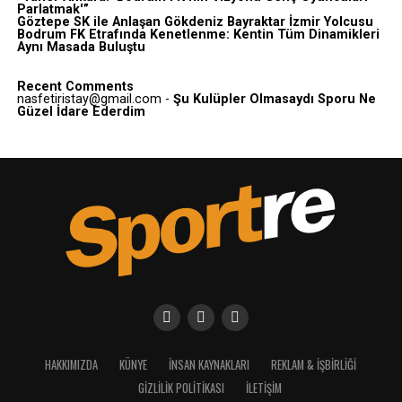
Parlatmak'”
Göztepe SK ile Anlaşan Gökdeniz Bayraktar İzmir Yolcusu
Bodrum FK Etrafında Kenetlenme: Kentin Tüm Dinamikleri
Aynı Masada Buluştu
Recent Comments
nasfetiristay@gmail.com
-
Şu Kulüpler Olmasaydı Sporu Ne
Güzel İdare Ederdim
HAKKIMIZDA
KÜNYE
İNSAN KAYNAKLARI
REKLAM & İŞBIRLIĞI
GIZLILIK POLITIKASI
İLETIŞIM