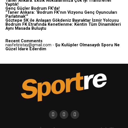
Taner Ankara: Eksik Noktalarımıza Çok İyi Transferler
Yaptık!
Genç Güçler Bodrum FK’da!
“Taner Ankara: ‘Bodrum FK’nın Vizyonu Genç Oyuncuları
Parlatmak'”
Göztepe SK ile Anlaşan Gökdeniz Bayraktar İzmir Yolcusu
Bodrum FK Etrafında Kenetlenme: Kentin Tüm Dinamikleri
Aynı Masada Buluştu
Recent Comments
nasfetiristay@gmail.com
-
Şu Kulüpler Olmasaydı Sporu Ne
Güzel İdare Ederdim