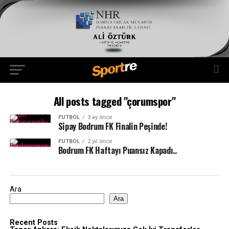
All posts tagged "çorumspor"
FUTBOL
3 ay önce
Sipay Bodrum FK Finalin Peşinde!
FUTBOL
2 yıl önce
Bodrum FK Haftayı Puansız Kapadı..
Ara
Ara
Recent Posts