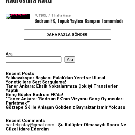
FUTBOL
1 hafta önce
Bodrum FK, Topuk Yaylası Kampını Tamamladı
DAHA FAZLA GÖNDERI
Ara
Ara
Recent Posts
Yalıkavakspor Başkanı Palalı’dan Yerel ve Ulusal
Yöneticilere Sert Sorgulama!
Taner Ankara: Eksik Noktalarımıza Çok İyi Transferler
Yaptık!
Genç Güçler Bodrum FK’da!
“Taner Ankara: ‘Bodrum FK’nın Vizyonu Genç Oyuncuları
Parlatmak'”
Göztepe SK ile Anlaşan Gökdeniz Bayraktar İzmir Yolcusu
Recent Comments
nasfetiristay@gmail.com
-
Şu Kulüpler Olmasaydı Sporu Ne
Güzel İdare Ederdim