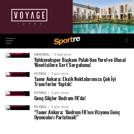
HENTBOL
9 saat önce
Yalıkavakspor Başkanı Palalı’dan Yerel ve Ulusal
Yöneticilere Sert Sorgulama!
FUTBOL
3 gün önce
Taner Ankara: Eksik Noktalarımıza Çok İyi
Transferler Yaptık!
FUTBOL
3 gün önce
Genç Güçler Bodrum FK’da!
FUTBOL
4 gün önce
“Taner Ankara: ‘Bodrum FK’nın Vizyonu Genç
Oyuncuları Parlatmak'”