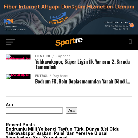
HENTBOL
9 ay önce
Yalıkavakspor, Süper Ligin İlk Yarısını 2. Sırada
Tamamladı
FUTBOL
9 ay önce
Bodrum FK, Bolu Deplasmanından Yaralı Döndü…
Ara
Ara
Recent Posts
Bodrumlu Milli Yelkenci Tayfun Türk, Dünya 8.’si Oldu
Yalıkavakspor Başkanı Palalı’dan Yerel ve Ulusal
Yöneticilere Sert Sorgulama!