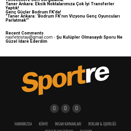
Taner Ankara: Eksik Noktalarımıza Çok İyi Transferler
Yaptık!
Genç Güçler Bodrum FK’da!
“Taner Ankara: ‘Bodrum FK’nın Vizyonu Genç Oyuncuları
Parlatmak'”
Recent Comments
nasfetiristay@gmail.com
-
Şu Kulüpler Olmasaydı Sporu Ne
Güzel İdare Ederdim
HAKKIMIZDA
KÜNYE
İNSAN KAYNAKLARI
REKLAM & İŞBIRLIĞI