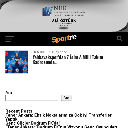
HENTBOL
11 ay önce
Yalıkavakspor’dan 7 İsim A Milli Takım
Kadrosunda…
Ara
Ara
Recent Posts
Taner Ankara: Eksik Noktalarımıza Çok İyi Transferler
Yaptık!
Genç Güçler Bodrum FK’da!
“Taner Ankara: ‘Bodrum FK’nın Vizyonu Genç Oyuncuları