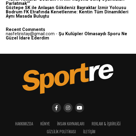
Parlatmak'”
Göztepe SK ile Anlaşan Gökdeniz Bayraktar İzmir Yolcusu
Bodrum FK Etrafında Kenetlenme: Kentin Tüm Dinamikleri
Aynı Masada Buluştu
Recent Comments
nasfetiristay@gmail.com
-
Şu Kulüpler Olmasaydı Sporu Ne
Güzel İdare Ederdim
HAKKIMIZDA
KÜNYE
İNSAN KAYNAKLARI
REKLAM & İŞBIRLIĞI
GIZLILIK POLITIKASI
İLETIŞIM