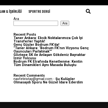
LAM & İŞBIRLIĞI
SPORTRE DERGI
Ara
Ara
Recent Posts
Taner Ankara: Eksik Noktalarımıza Çok İyi
Transferler Yaptık!
Genç Güçler Bodrum FK’da!
“Taner Ankara: ‘Bodrum FK’nın Vizyonu Genç
Oyuncuları Parlatmak'”
Göztepe SK ile Anlaşan Gökdeniz Bayraktar
İzmir Yolcusu
Bodrum FK Etrafında Kenetlenme: Kentin
Tüm Dinamikleri Aynı Masada Buluştu
Recent Comments
nasfetiristay@gmail.com
-
Şu Kulüpler
Olmasaydı Sporu Ne Güzel İdare Ederdim